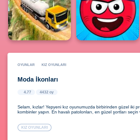
OYUNLAR
KIZ OYUNLARI
Moda İkonları
4.77
4432 oy
Selam, kızlar! Yepyeni kız oyunumuzda birbirinden güzel iki pr
kombinler yapın. En havalı patolonları, en güzel şortları seçin
KIZ OYUNLARI