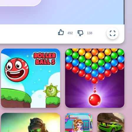
492
138