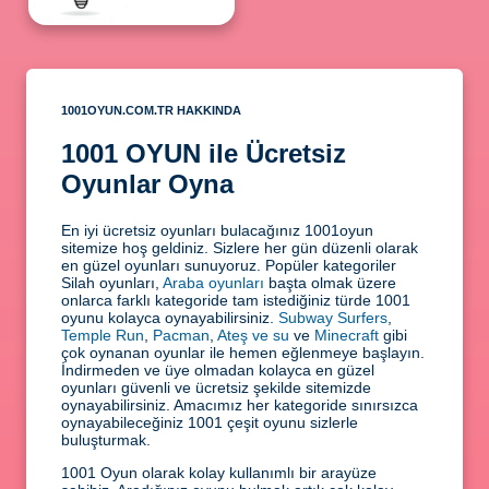
1001OYUN.COM.TR HAKKINDA
1001 OYUN ile Ücretsiz
Oyunlar Oyna
En iyi ücretsiz oyunları bulacağınız 1001oyun
sitemize hoş geldiniz. Sizlere her gün düzenli olarak
en güzel oyunları sunuyoruz. Popüler kategoriler
Silah oyunları,
Araba oyunları
başta olmak üzere
onlarca farklı kategoride tam istediğiniz türde 1001
oyunu kolayca oynayabilirsiniz.
Subway Surfers
,
Temple Run
,
Pacman
,
Ateş ve su
ve
Minecraft
gibi
çok oynanan oyunlar ile hemen eğlenmeye başlayın.
İndirmeden ve üye olmadan kolayca en güzel
oyunları güvenli ve ücretsiz şekilde sitemizde
oynayabilirsiniz. Amacımız her kategoride sınırsızca
oynayabileceğiniz 1001 çeşit oyunu sizlerle
buluşturmak.
1001 Oyun olarak kolay kullanımlı bir arayüze