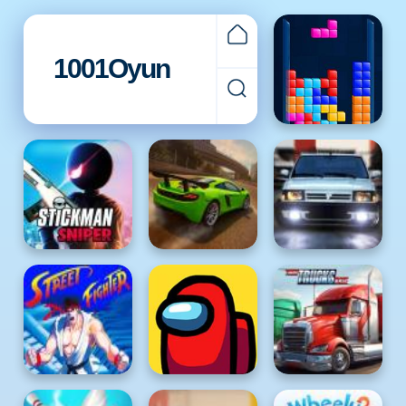
1001Oyun