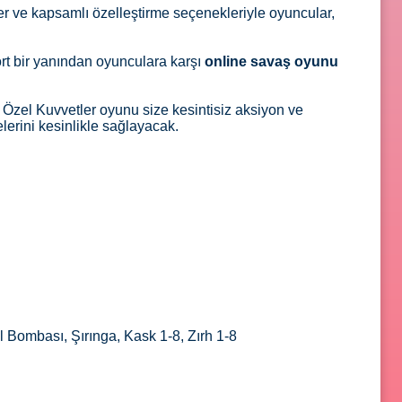
ler ve kapsamlı özelleştirme seçenekleriyle oyuncular,
ört bir yanından oyunculara karşı
online savaş oyunu
n, Özel Kuvvetler oyunu size kesintisiz aksiyon ve
lerini kesinlikle sağlayacak.
ombası, Şırınga, Kask 1-8, Zırh 1-8