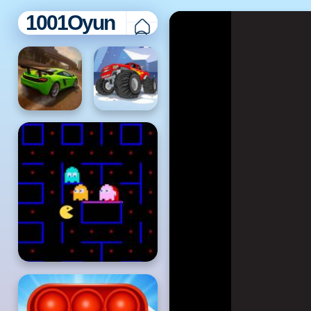
1001Oyun