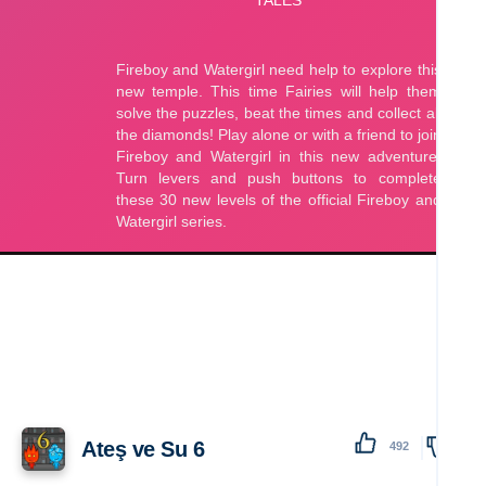
Ateş ve Su 6
492
138