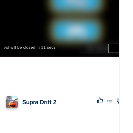
Supra Drift 2
492
138