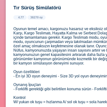
Tır Sürüş Simülatörü
4.77
38270 oy
Oyunun temel amacı, kargonuzu hasarsız ve eksiksiz o
Karşı, Kargo Teslimatı, Hayatta Kalma ve Serbest Dolaş
içinde tamamlaması gerekir. Kargo Teslimatı modu, oyu
modu, oyuncunun çarpmadan veya takılmadan mümkün ol
özel amaç olmaksızın keşfetmesine olanak tanır. Oyuncu
Nüfus, kamyonunuzda yaşayan insan sayısını artırır ve bu 
kamyonunuzun genel kapasitesini artırarak daha fazla yük
görünümler kamyonun görünümünde kozmetik bir değişikli
bir kamyon simülasyon deneyimi sunuyor.
Oyun özellikleri
- En iyi 3D oyun deneyimi - Size 3D yol oyun deneyimi
Oynanış İpuçları
- Forklifti gerektiği gibi belirtilen konuma sürün - Forklift
Kontrol
W/ yukarı ok tuşu = hızlanma A/ sol ok tuşu = sola har