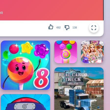
492
138