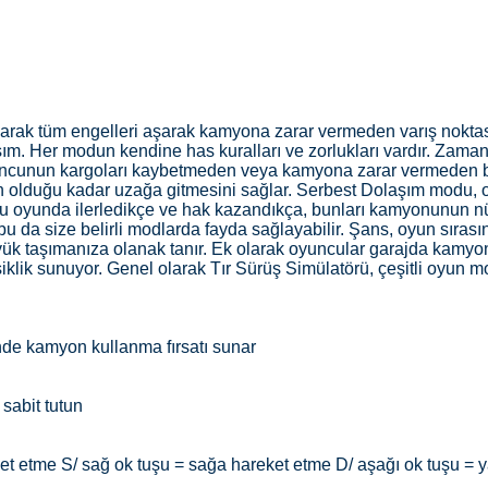
larak tüm engelleri aşarak kamyona zarar vermeden varış nokta
ım. Her modun kendine has kuralları ve zorlukları vardır. Zaman
ncunun kargoları kaybetmeden veya kamyona zarar vermeden beli
duğu kadar uzağa gitmesini sağlar. Serbest Dolaşım modu, o
 oyunda ilerledikçe ve hak kazandıkça, bunları kamyonunun nüfus
da size belirli modlarda fayda sağlayabilir. Şans, oyun sırasında
 taşımanıza olanak tanır. Ek olarak oyuncular garajda kamyonları
k sunuyor. Genel olarak Tır Sürüş Simülatörü, çeşitli oyun mod
nde kamyon kullanma fırsatı sunar
i sabit tutun
eket etme S/ sağ ok tuşu = sağa hareket etme D/ aşağı ok tuşu =