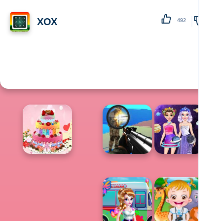
XOX
492
138