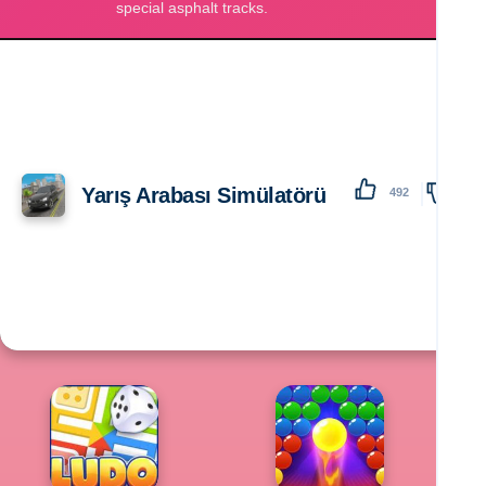
Yarış Arabası Simülatörü
492
138