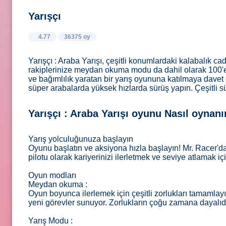
Yarışçı
4.77
36375 oy
Yarışçı : Araba Yarışı, çeşitli konumlardaki kalabalık c
rakiplerinize meydan okuma modu da dahil olarak 100'e 
ve bağımlılık yaratan bir yarış oyununa katılmaya davet e
süper arabalarda yüksek hızlarda sürüş yapın. Çeşitli sür
Yarışçı : Araba Yarışı oyunu Nasıl oynanı
Yarış yolculuğunuza başlayın
Oyunu başlatın ve aksiyona hızla başlayın! Mr. Racer'da 
pilotu olarak kariyerinizi ilerletmek ve seviye atlamak 
Oyun modları
Meydan okuma :
Oyun boyunca ilerlemek için çeşitli zorlukları tamaml
yeni görevler sunuyor. Zorlukların çoğu zamana dayalıdır.
Yarış Modu :