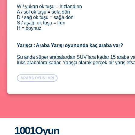
W / yukarı ok tuşu = hızlandırın
A / sol ok tuşu = sola dön
D / sağ ok tuşu = sağa dön
S / aşağı ok tuşu = fren
H = boynuz
Yarışçı : Araba Yarışı oyununda kaç araba var?
Şu anda süper arabalardan SUV'lara kadar 15 araba var.
lüks arabalara kadar, Yarışçı olarak gerçek bir yarış efs
ARABA OYUNLARI
1001Oyun