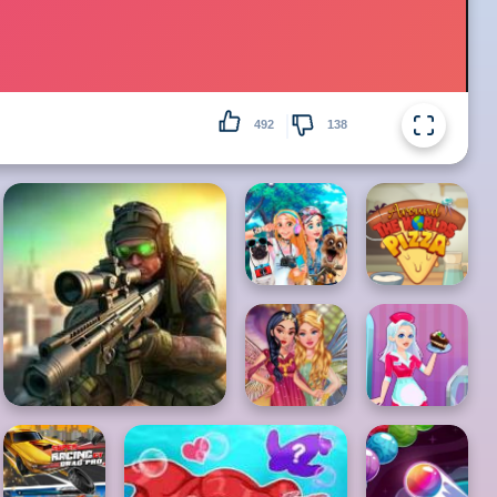
492
138