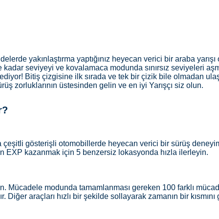
addelerde yakınlaştırma yaptığınız heyecan verici bir araba yarış
kadar seviyeyi ve kovalamaca modunda sınırsız seviyeleri aşma 
diyor! Bitiş çizgisine ilk sırada ve tek bir çizik bile olmadan ula
üş zorluklarının üstesinden gelin ve en iyi Yarışçı siz olun.
r?
çeşitli gösterişli otomobillerde heyecan verici bir sürüş deneyi
için EXP kazanmak için 5 benzersiz lokasyonda hızla ilerleyin.
ayın. Mücadele modunda tamamlanması gereken 100 farklı mücad
 Diğer araçları hızlı bir şekilde sollayarak zamanın bir kısmını g