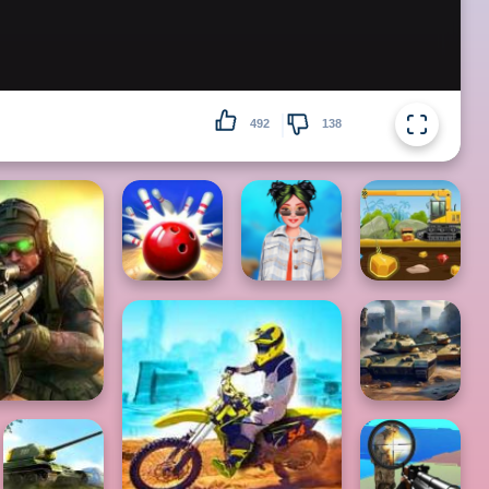
492
138