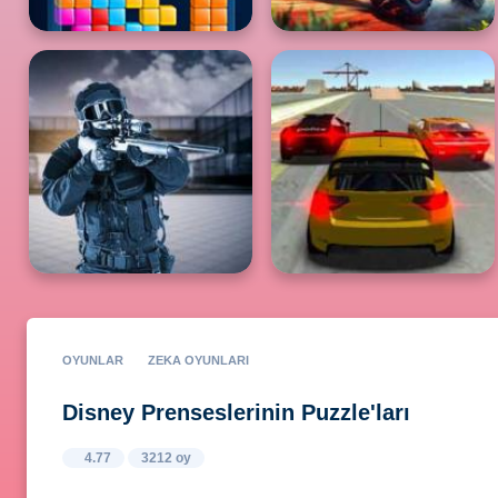
OYUNLAR
ZEKA OYUNLARI
Disney Prenseslerinin Puzzle'ları
4.77
3212 oy