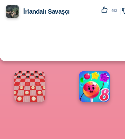
İrlandalı Savaşçı
492
138