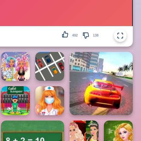
492
138