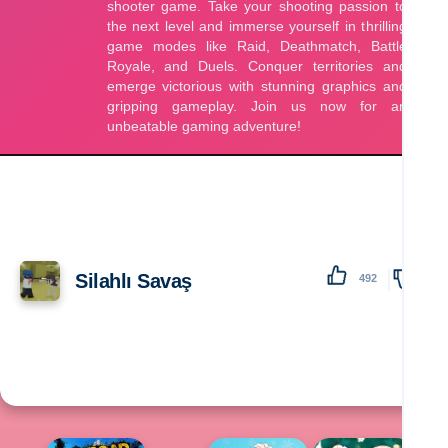
Silahlı Savaş
492
138